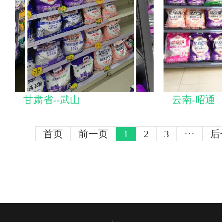
甘肃省--武山
云南-昭通
首页
前一页
1
2
3
···
后