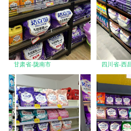
甘肃省-陇南市
四川省-西