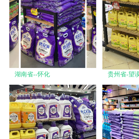
湖南省--怀化
贵州省-望